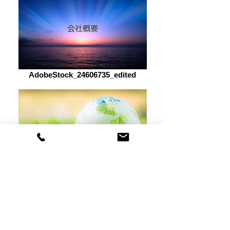
AdobeStock_24606735_edited
388307_m_edited_edited
​News
2026/2/1