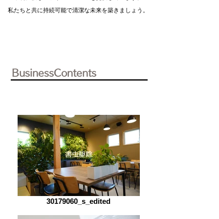
私たちと共に持続可能で清潔な未来を築きましょう。
現
状
の
​BusinessContents
衛
生
問
題
に
寄
り
添
い
よ
り
良
い
環
境
ト
ー
タ
ル
30179060_s_edited
で