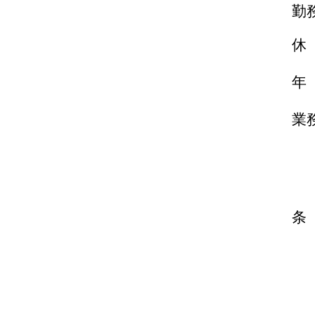
勤
休
年
業
・
​
​
条
・
​
​